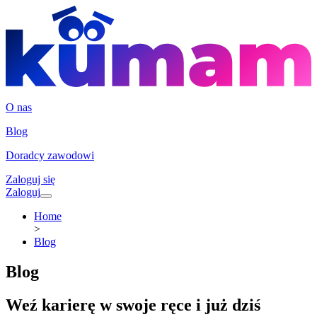
O nas
Blog
Doradcy zawodowi
Zaloguj się
Zaloguj
Home
>
Blog
Blog
Weź karierę w swoje ręce i już dziś