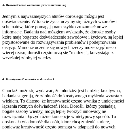
3.
Doświadczenie wzmacnia proces uczenia się
Jednym z najważniejszych atutów dorosłego mózgu jest
doświadczenie. W trakcie życia uczymy się różnych wzorców i
schematów, które pomagają nam szybko zrozumieć nowe
informacje. Badania nad mózgiem wykazały, że dorosłe osoby,
które mają bogatsze doświadczenie zawodowe i życiowe, są lepiej
przystosowane do rozwiązywania problemów i podejmowania
decyzji. Mimo że uczenie się nowych rzeczy może zająć nieco
więcej czasu, dorośli często uczą się "mądrzej", korzystając z
wcześniej zdobytej wiedzy.
4.
Kreatywność wzrasta w dorosłości
Chociaż może się wydawać, że młodzież jest bardziej kreatywna,
badania sugerują, że zdolność do kreatywnego myślenia wzrasta z
wiekiem. To dlatego, że kreatywność często wynika z umiejętności
łączenia różnych doświadczeń i idei. Dorośli, którzy posiadają
bogate zasoby wiedzy, mogą lepiej tworzyć innowacyjne
rozwiązania i łączyć różne koncepcje w nietypowy sposób. To
doskonała wiadomość dla osób, które chcą zmienić karierę,
ponieważ kreatywność często pomaga w adaptacji do nowych