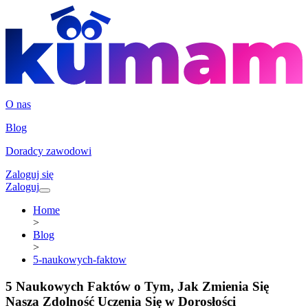
O nas
Blog
Doradcy zawodowi
Zaloguj się
Zaloguj
Home
>
Blog
>
5-naukowych-faktow
5 Naukowych Faktów o Tym, Jak Zmienia Się
Nasza Zdolność Uczenia Się w Dorosłości