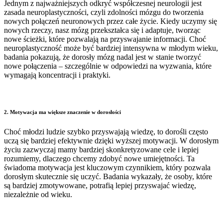
Jednym z najważniejszych odkryć współczesnej neurologii jest
zasada neuroplastyczności, czyli zdolności mózgu do tworzenia
nowych połączeń neuronowych przez całe życie. Kiedy uczymy się
nowych rzeczy, nasz mózg przekształca się i adaptuje, tworząc
nowe ścieżki, które pozwalają na przyswajanie informacji. Choć
neuroplastyczność może być bardziej intensywna w młodym wieku,
badania pokazują, że dorosły mózg nadal jest w stanie tworzyć
nowe połączenia – szczególnie w odpowiedzi na wyzwania, które
wymagają koncentracji i praktyki.
2.
Motywacja ma większe znaczenie w dorosłości
Choć młodzi ludzie szybko przyswajają wiedzę, to dorośli często
uczą się bardziej efektywnie dzięki wyższej motywacji. W dorosłym
życiu zazwyczaj mamy bardziej skonkretyzowane cele i lepiej
rozumiemy, dlaczego chcemy zdobyć nowe umiejętności. Ta
świadoma motywacja jest kluczowym czynnikiem, który pozwala
dorosłym skutecznie się uczyć. Badania wykazały, że osoby, które
są bardziej zmotywowane, potrafią lepiej przyswajać wiedzę,
niezależnie od wieku.