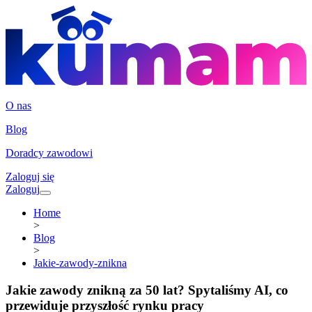
O nas
Blog
Doradcy zawodowi
Zaloguj się
Zaloguj
Home
>
Blog
>
Jakie-zawody-znikna
Jakie zawody znikną za 50 lat? Spytaliśmy AI, co
przewiduje przyszłość rynku pracy