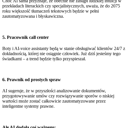
Choć AI sama przyznaje, że obecnie nie zastąpi ludzkiej intuicji w
przekładach literackich czy specjalistycznych, uważa, że do 2075
roku większość tłumaczeń tekstowych będzie w pełni
zautomatyzowana i błyskawiczna.
5.
Pracownik call center
Boty i AI-voice assistanty będą w stanie obsługiwać klientów 24/7 z
dokładnością, której nie osiągnie człowiek. Już dziś jesteśmy tego
świadkami – a trend będzie tylko przyspieszał.
6.
Prawnik od prostych spraw
AI sugeruje, że w przyszłości analizowanie dokumentów,
przygotowywanie umów czy rozwiązywanie sporów o niskiej
wartości może zostać całkowicie zautomatyzowane przez
inteligentne systemy prawne.
Ale AI dodała coś ważnego: